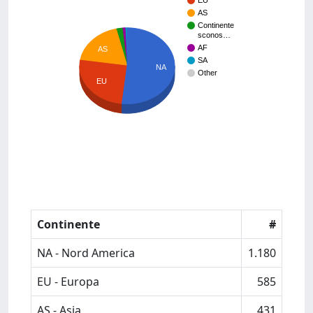
EU
AS
Continente
sconos…
AF
AS
SA
NA
Other
EU
Continente
#
NA - Nord America
1.180
EU - Europa
585
AS - Asia
431