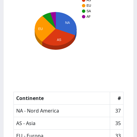
AS
EU
SA
AF
NA
EU
AS
Continente
#
NA - Nord America
37
AS - Asia
35
EU - Europa
33