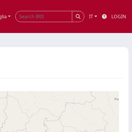
glia
IT
LOGIN