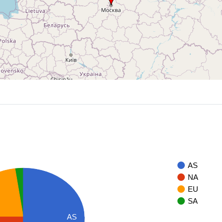
AS
NA
EU
SA
AS