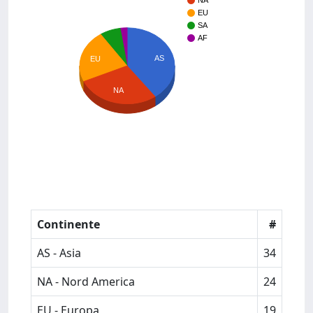
NA
EU
SA
AF
AS
EU
NA
Continente
#
AS - Asia
34
NA - Nord America
24
EU - Europa
19