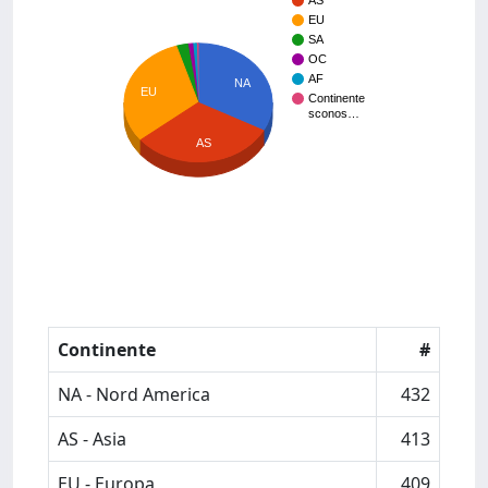
AS
EU
SA
OC
AF
NA
EU
Continente
sconos…
AS
Continente
#
NA - Nord America
432
AS - Asia
413
EU - Europa
409