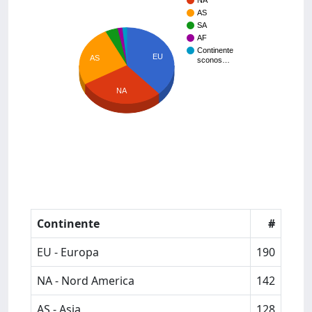
NA
AS
SA
AF
Continente
EU
AS
sconos…
NA
Continente
#
EU - Europa
190
NA - Nord America
142
AS - Asia
128