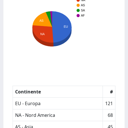
NA
AS
SA
AF
AS
EU
NA
Continente
#
EU - Europa
121
NA - Nord America
68
AS - Asia
45