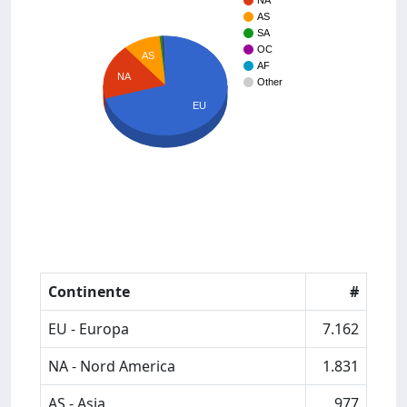
NA
AS
SA
OC
AS
AF
NA
Other
EU
Continente
#
EU - Europa
7.162
NA - Nord America
1.831
AS - Asia
977