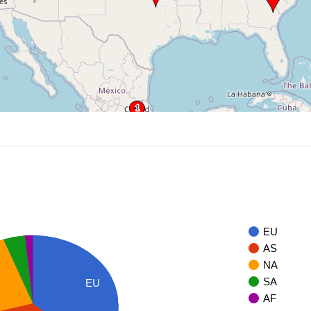
EU
AS
NA
SA
EU
AF