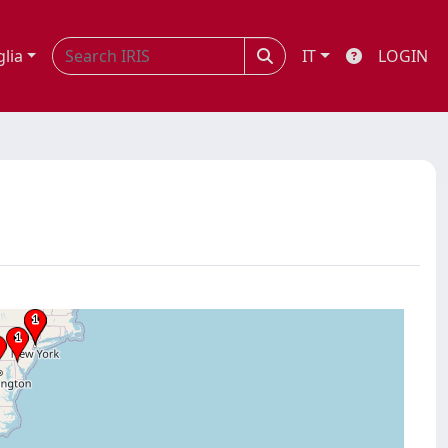
glia
IT
LOGIN