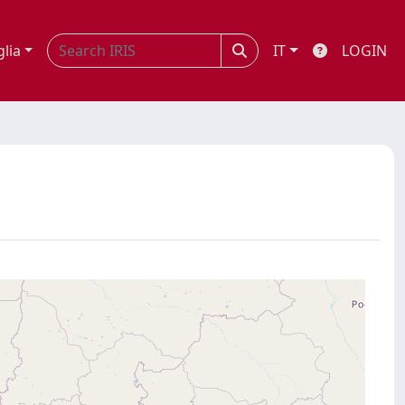
glia
IT
LOGIN