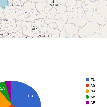
EU
AS
SA
NA
EU
SA
AF