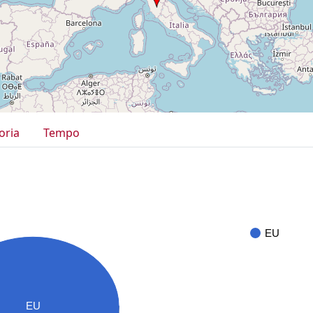
oria
Tempo
EU
EU