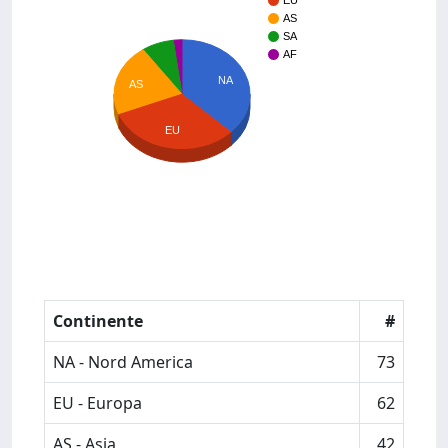
EU
AS
SA
AF
NA
AS
EU
Continente
#
NA - Nord America
73
EU - Europa
62
AS - Asia
42