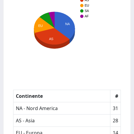
AS
EU
SA
AF
NA
EU
AS
Continente
#
NA - Nord America
31
AS - Asia
28
EU - Europa
14