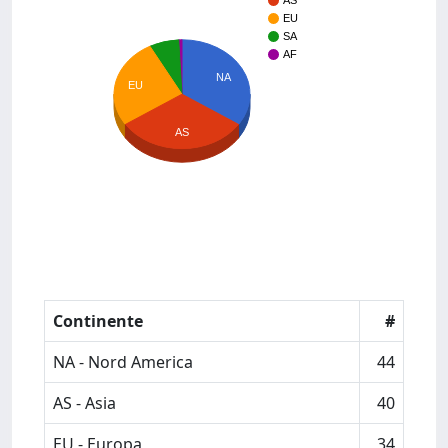
AS
EU
SA
AF
NA
EU
AS
Continente
#
NA - Nord America
44
AS - Asia
40
EU - Europa
34