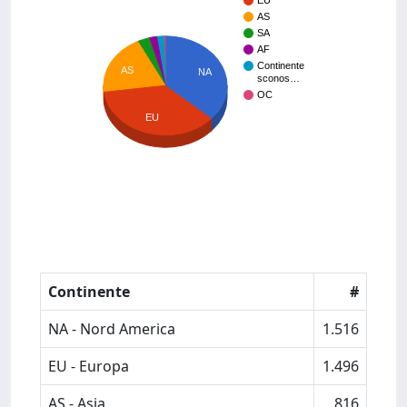
EU
AS
SA
AF
Continente
AS
NA
sconos…
OC
EU
Continente
#
NA - Nord America
1.516
EU - Europa
1.496
AS - Asia
816