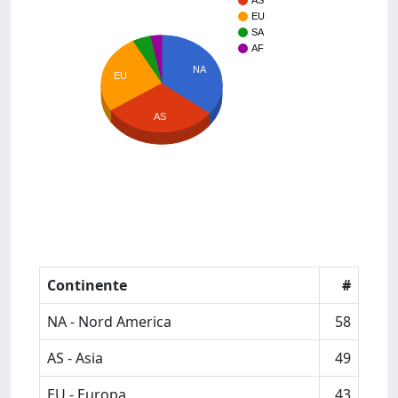
AS
EU
SA
AF
NA
EU
AS
Continente
#
NA - Nord America
58
AS - Asia
49
EU - Europa
43