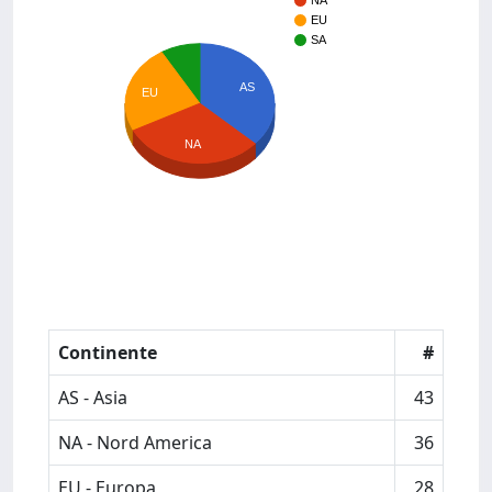
NA
EU
SA
AS
EU
NA
Continente
#
AS - Asia
43
NA - Nord America
36
EU - Europa
28