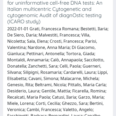
for uninformative cell‐free DNA tests: An
Italian multicentric Cytogenetic and
cytogenomic Audit of diagnOstic testing
(ICARO study)
2022-01-01 Grati, Francesca Romana; Bestetti, Ilaria;
De Siero, Daria; Malvestiti, Francesca; Villa,
Nicoletta; Sala, Elena; Crosti, Francesca; Parisi,
Valentina; Nardone, Anna Maria; Di Giacomo,
Gianluca; Pettinari, Antonella; Tortora, Giada;
Montaldi, Annamaria; Calò, Annapaola; Saccilotto,
Donatella; Zanchetti, Sara; Celli, Paola; Guerneri,
Silvana; Silipigni, Rosamaria; Cardarelli, Laura; Lippi,
Elisabetta; Cavani, Simona; Malacarne, Michela;
Genesio, Rita; Beltrami, Nicola; Pittalis, Maria Carla;
Desiderio, Laura; Gentile, Mattia; Ficarella, Romina;
Recalcati, Maria Paola; Catusi, Ilaria; Garzo, Maria;
Miele, Lorena; Corti, Cecilia; Ghezzo, Sara; Bertini,
Veronica; Cambi, Francesca; Valetto, Angelo;
Facchinetti, Barbara; Bernardini, Laura; Capalbo,