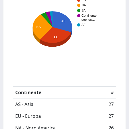
EU
NA
SA
Continente
sconos…
AS
AF
NA
EU
Continente
#
AS - Asia
27
EU - Europa
27
NA - Nord America
26