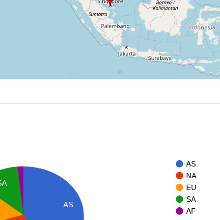
AS
NA
SA
EU
SA
AS
AF