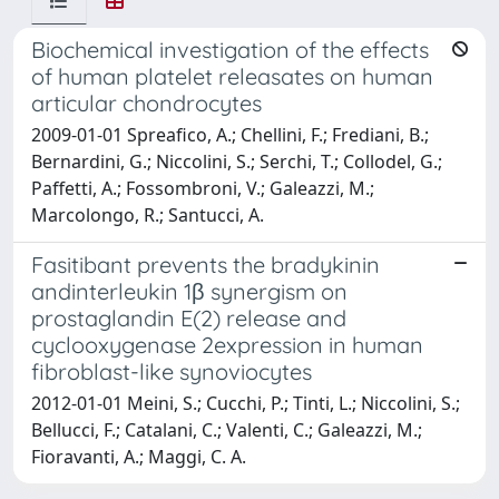
Biochemical investigation of the effects
of human platelet releasates on human
articular chondrocytes
2009-01-01 Spreafico, A.; Chellini, F.; Frediani, B.;
Bernardini, G.; Niccolini, S.; Serchi, T.; Collodel, G.;
Paffetti, A.; Fossombroni, V.; Galeazzi, M.;
Marcolongo, R.; Santucci, A.
Fasitibant prevents the bradykinin
andinterleukin 1β synergism on
prostaglandin E(2) release and
cyclooxygenase 2expression in human
fibroblast-like synoviocytes
2012-01-01 Meini, S.; Cucchi, P.; Tinti, L.; Niccolini, S.;
Bellucci, F.; Catalani, C.; Valenti, C.; Galeazzi, M.;
Fioravanti, A.; Maggi, C. A.