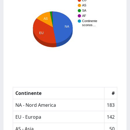
EU
AS
SA
AF
AS
Continente
sconos…
NA
EU
Continente
#
NA - Nord America
183
EU - Europa
142
AS - Asia
50