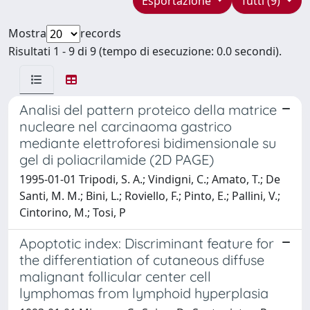
Esportazione
Tutti (9)
Mostra
records
Risultati 1 - 9 di 9 (tempo di esecuzione: 0.0 secondi).
Analisi del pattern proteico della matrice
nucleare nel carcinaoma gastrico
mediante elettroforesi bidimensionale su
gel di poliacrilamide (2D PAGE)
1995-01-01 Tripodi, S. A.; Vindigni, C.; Amato, T.; De
Santi, M. M.; Bini, L.; Roviello, F.; Pinto, E.; Pallini, V.;
Cintorino, M.; Tosi, P
Apoptotic index: Discriminant feature for
the differentiation of cutaneous diffuse
malignant follicular center cell
lymphomas from lymphoid hyperplasia