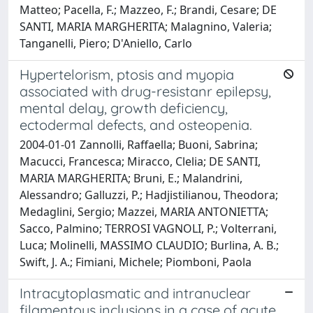
Matteo; Pacella, F.; Mazzeo, F.; Brandi, Cesare; DE
SANTI, MARIA MARGHERITA; Malagnino, Valeria;
Tanganelli, Piero; D'Aniello, Carlo
Hypertelorism, ptosis and myopia
associated with drug-resistanr epilepsy,
mental delay, growth deficiency,
ectodermal defects, and osteopenia.
2004-01-01 Zannolli, Raffaella; Buoni, Sabrina;
Macucci, Francesca; Miracco, Clelia; DE SANTI,
MARIA MARGHERITA; Bruni, E.; Malandrini,
Alessandro; Galluzzi, P.; Hadjistilianou, Theodora;
Medaglini, Sergio; Mazzei, MARIA ANTONIETTA;
Sacco, Palmino; TERROSI VAGNOLI, P.; Volterrani,
Luca; Molinelli, MASSIMO CLAUDIO; Burlina, A. B.;
Swift, J. A.; Fimiani, Michele; Piomboni, Paola
Intracytoplasmatic and intranuclear
filamentous inclusions in a case of acute