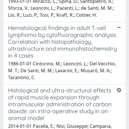
1993-01-01 Miracco, C.; Spina, D.; Santopietro, R.;
Sforza, V.; Leoncini, L.; Pacenti, L.; de Santi, M. M.;
Lio, R.; Luzi, P.; Tosi, P.; Kraft, R.; Cottier, H.
Hematological findings in adult T-cell
lymphoma by cytofluorographic analysis.
Correlation with histopathology,
ultrastructure and immunohistochemistry
in 4 cases
1986-01-01 Cintorino, M.; Leoncini, L.; Del Vecchio,
M. T.; De Santi, M. M.; Lavarini, E.; Musaró, M. A.;
Tarantino, C.
Histological and ultra-structural effects
of rapid muscle expansion through
intramuscular administration of carbon
dioxide: an intra-operative study in an
animal model
2014-01-01 Pacella, E.; Nisi, Giuseppe; Campana,