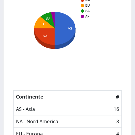
NA
EU
SA
AF
SA
EU
AS
NA
Continente
#
AS - Asia
16
NA - Nord America
8
EU - Europa
4