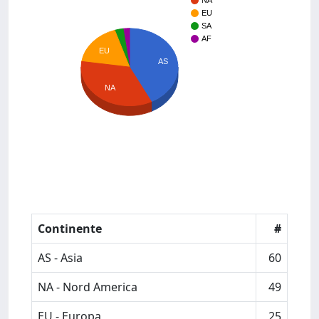
NA
EU
SA
AF
EU
AS
NA
Continente
#
AS - Asia
60
NA - Nord America
49
EU - Europa
25