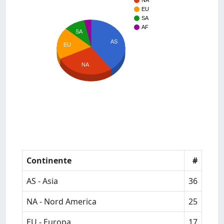
NA
EU
SA
AF
SA
AS
EU
NA
Continente
#
AS - Asia
36
NA - Nord America
25
EU - Europa
17