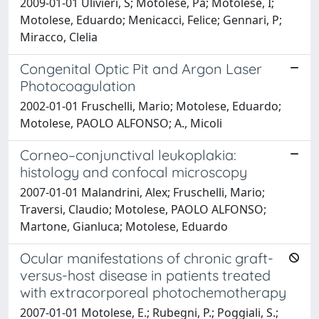
2009-01-01 Ulivieri, S; Motolese, Pa; Motolese, I;
Motolese, Eduardo; Menicacci, Felice; Gennari, P;
Miracco, Clelia
Congenital Optic Pit and Argon Laser
Photocoagulation
2002-01-01 Fruschelli, Mario; Motolese, Eduardo;
Motolese, PAOLO ALFONSO; A., Micoli
Corneo–conjunctival leukoplakia:
histology and confocal microscopy
2007-01-01 Malandrini, Alex; Fruschelli, Mario;
Traversi, Claudio; Motolese, PAOLO ALFONSO;
Martone, Gianluca; Motolese, Eduardo
Ocular manifestations of chronic graft-
versus-host disease in patients treated
with extracorporeal photochemotherapy
2007-01-01 Motolese, E.; Rubegni, P.; Poggiali, S.;