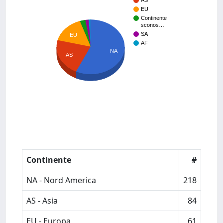
AS
EU
Continente
sconos…
SA
EU
AF
NA
AS
Continente
#
NA - Nord America
218
AS - Asia
84
EU - Europa
61