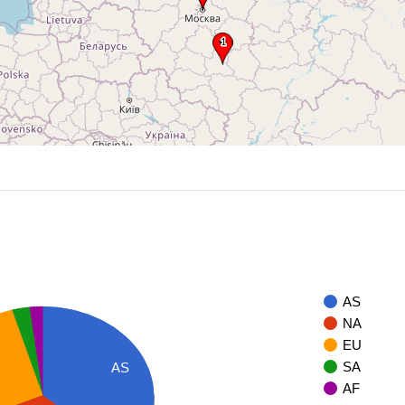
AS
NA
EU
SA
AS
AF