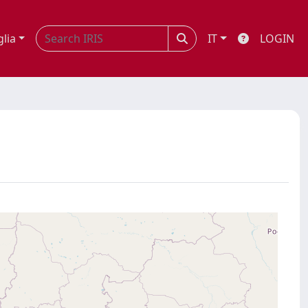
glia
IT
LOGIN