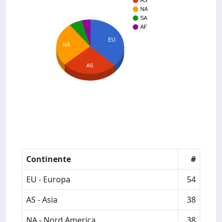
AS
NA
SA
AF
EU
NA
AS
Continente
#
EU - Europa
54
AS - Asia
38
NA - Nord America
38