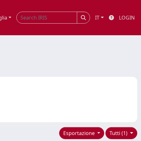
glia
IT
LOGIN
Esportazione
Tutti (1)