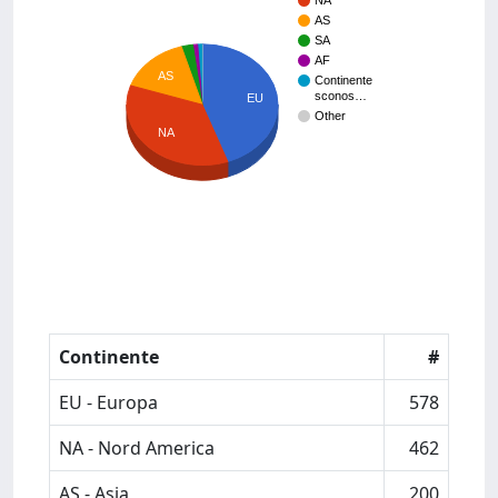
NA
AS
SA
AF
AS
Continente
sconos…
EU
Other
NA
Continente
#
EU - Europa
578
NA - Nord America
462
AS - Asia
200