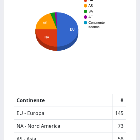
NA
AS
SA
AF
Continente
AS
sconos…
EU
NA
Continente
#
EU - Europa
145
NA - Nord America
73
AS - Asia
58