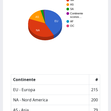
NA
AS
SA
Continente
AS
sconos…
EU
AF
OC
NA
Continente
#
EU - Europa
215
NA - Nord America
200
AS - Asia
79