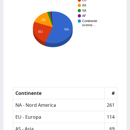
EU
AS
SA
AF
AS
Continente
sconos…
NA
EU
Continente
#
NA - Nord America
261
EU - Europa
114
AS - Asia
69