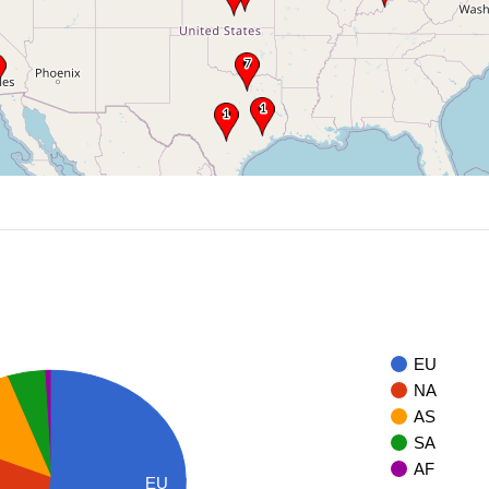
EU
NA
AS
SA
AF
EU