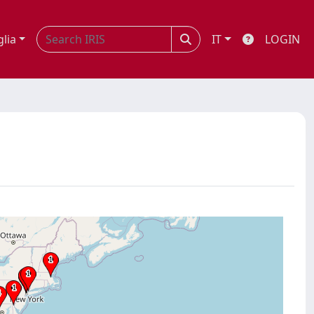
glia
IT
LOGIN