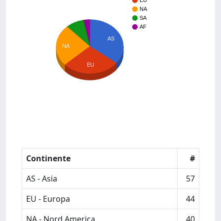
EU
NA
SA
AF
AS
NA
EU
Continente
#
AS - Asia
57
EU - Europa
44
NA - Nord America
40