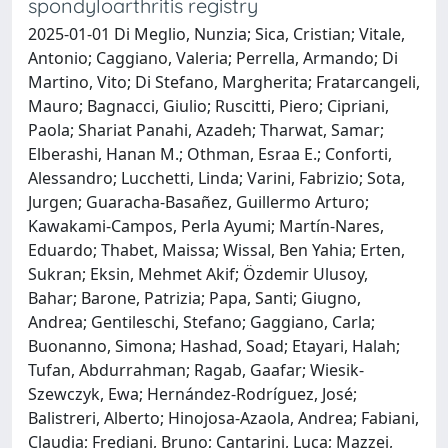
spondyloarthritis registry
2025-01-01 Di Meglio, Nunzia; Sica, Cristian; Vitale,
Antonio; Caggiano, Valeria; Perrella, Armando; Di
Martino, Vito; Di Stefano, Margherita; Fratarcangeli,
Mauro; Bagnacci, Giulio; Ruscitti, Piero; Cipriani,
Paola; Shariat Panahi, Azadeh; Tharwat, Samar;
Elberashi, Hanan M.; Othman, Esraa E.; Conforti,
Alessandro; Lucchetti, Linda; Varini, Fabrizio; Sota,
Jurgen; Guaracha-Basañez, Guillermo Arturo;
Kawakami-Campos, Perla Ayumi; Martín-Nares,
Eduardo; Thabet, Maissa; Wissal, Ben Yahia; Erten,
Sukran; Eksin, Mehmet Akif; Özdemir Ulusoy,
Bahar; Barone, Patrizia; Papa, Santi; Giugno,
Andrea; Gentileschi, Stefano; Gaggiano, Carla;
Buonanno, Simona; Hashad, Soad; Etayari, Halah;
Tufan, Abdurrahman; Ragab, Gaafar; Wiesik-
Szewczyk, Ewa; Hernández-Rodríguez, José;
Balistreri, Alberto; Hinojosa-Azaola, Andrea; Fabiani,
Claudia; Frediani, Bruno; Cantarini, Luca; Mazzei,