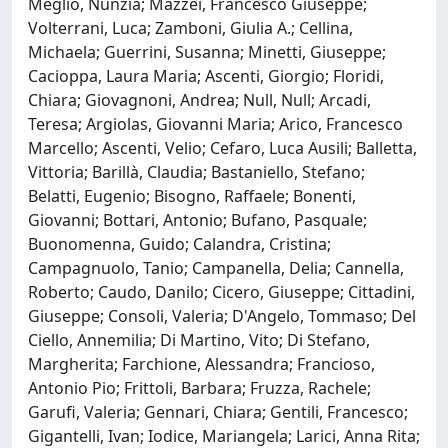
Meglio, Nunzia; Mazzei, Francesco Giuseppe;
Volterrani, Luca; Zamboni, Giulia A.; Cellina,
Michaela; Guerrini, Susanna; Minetti, Giuseppe;
Cacioppa, Laura Maria; Ascenti, Giorgio; Floridi,
Chiara; Giovagnoni, Andrea; Null, Null; Arcadi,
Teresa; Argiolas, Giovanni Maria; Arico, Francesco
Marcello; Ascenti, Velio; Cefaro, Luca Ausili; Balletta,
Vittoria; Barillà, Claudia; Bastaniello, Stefano;
Belatti, Eugenio; Bisogno, Raffaele; Bonenti,
Giovanni; Bottari, Antonio; Bufano, Pasquale;
Buonomenna, Guido; Calandra, Cristina;
Campagnuolo, Tanio; Campanella, Delia; Cannella,
Roberto; Caudo, Danilo; Cicero, Giuseppe; Cittadini,
Giuseppe; Consoli, Valeria; D'Angelo, Tommaso; Del
Ciello, Annemilia; Di Martino, Vito; Di Stefano,
Margherita; Farchione, Alessandra; Francioso,
Antonio Pio; Frittoli, Barbara; Fruzza, Rachele;
Garufi, Valeria; Gennari, Chiara; Gentili, Francesco;
Gigantelli, Ivan; Iodice, Mariangela; Larici, Anna Rita;