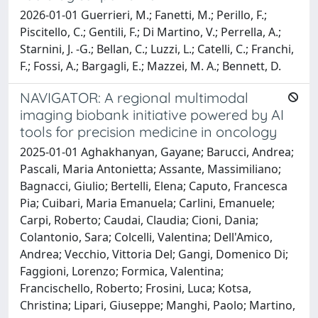
2026-01-01 Guerrieri, M.; Fanetti, M.; Perillo, F.;
Piscitello, C.; Gentili, F.; Di Martino, V.; Perrella, A.;
Starnini, J. -G.; Bellan, C.; Luzzi, L.; Catelli, C.; Franchi,
F.; Fossi, A.; Bargagli, E.; Mazzei, M. A.; Bennett, D.
NAVIGATOR: A regional multimodal
imaging biobank initiative powered by AI
tools for precision medicine in oncology
2025-01-01 Aghakhanyan, Gayane; Barucci, Andrea;
Pascali, Maria Antonietta; Assante, Massimiliano;
Bagnacci, Giulio; Bertelli, Elena; Caputo, Francesca
Pia; Cuibari, Maria Emanuela; Carlini, Emanuele;
Carpi, Roberto; Caudai, Claudia; Cioni, Dania;
Colantonio, Sara; Colcelli, Valentina; Dell'Amico,
Andrea; Vecchio, Vittoria Del; Gangi, Domenico Di;
Faggioni, Lorenzo; Formica, Valentina;
Francischello, Roberto; Frosini, Luca; Kotsa,
Christina; Lipari, Giuseppe; Manghi, Paolo; Martino,