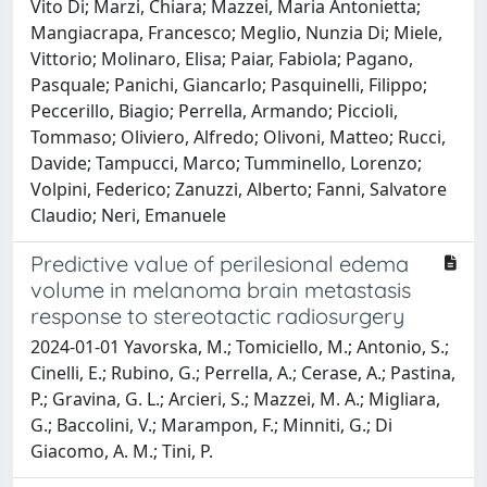
Vito Di; Marzi, Chiara; Mazzei, Maria Antonietta;
Mangiacrapa, Francesco; Meglio, Nunzia Di; Miele,
Vittorio; Molinaro, Elisa; Paiar, Fabiola; Pagano,
Pasquale; Panichi, Giancarlo; Pasquinelli, Filippo;
Peccerillo, Biagio; Perrella, Armando; Piccioli,
Tommaso; Oliviero, Alfredo; Olivoni, Matteo; Rucci,
Davide; Tampucci, Marco; Tumminello, Lorenzo;
Volpini, Federico; Zanuzzi, Alberto; Fanni, Salvatore
Claudio; Neri, Emanuele
Predictive value of perilesional edema
volume in melanoma brain metastasis
response to stereotactic radiosurgery
2024-01-01 Yavorska, M.; Tomiciello, M.; Antonio, S.;
Cinelli, E.; Rubino, G.; Perrella, A.; Cerase, A.; Pastina,
P.; Gravina, G. L.; Arcieri, S.; Mazzei, M. A.; Migliara,
G.; Baccolini, V.; Marampon, F.; Minniti, G.; Di
Giacomo, A. M.; Tini, P.