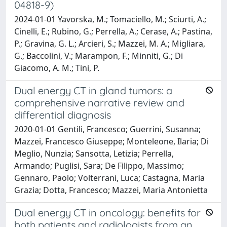
04818-9)
2024-01-01 Yavorska, M.; Tomaciello, M.; Sciurti, A.;
Cinelli, E.; Rubino, G.; Perrella, A.; Cerase, A.; Pastina,
P.; Gravina, G. L.; Arcieri, S.; Mazzei, M. A.; Migliara,
G.; Baccolini, V.; Marampon, F.; Minniti, G.; Di
Giacomo, A. M.; Tini, P.
Dual energy CT in gland tumors: a
comprehensive narrative review and
differential diagnosis
2020-01-01 Gentili, Francesco; Guerrini, Susanna;
Mazzei, Francesco Giuseppe; Monteleone, Ilaria; Di
Meglio, Nunzia; Sansotta, Letizia; Perrella,
Armando; Puglisi, Sara; De Filippo, Massimo;
Gennaro, Paolo; Volterrani, Luca; Castagna, Maria
Grazia; Dotta, Francesco; Mazzei, Maria Antonietta
Dual energy CT in oncology: benefits for
both patients and radiologists from an