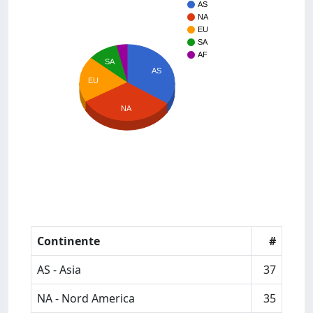
AS
NA
EU
SA
AF
SA
AS
EU
NA
Continente
#
AS - Asia
37
NA - Nord America
35