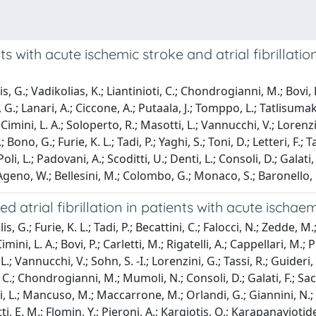
s with acute ischemic stroke and atrial fibrillati
s, G.; Vadikolias, K.; Liantinioti, C.; Chondrogianni, M.; Bovi, 
 G.; Lanari, A.; Ciccone, A.; Putaala, J.; Tomppo, L.; Tatlisumak,
imini, L. A.; Soloperto, R.; Masotti, L.; Vannucchi, V.; Lorenzin
Bono, G.; Furie, K. L.; Tadi, P.; Yaghi, S.; Toni, D.; Letteri, F.; 
i, L.; Padovani, A.; Scoditti, U.; Denti, L.; Consoli, D.; Galati, 
 F.; Ageno, W.; Bellesini, M.; Colombo, G.; Monaco, S.; Baronello
 atrial fibrillation in patients with acute ischae
, G.; Furie, K. L.; Tadi, P.; Becattini, C.; Falocci, N.; Zedde, M.
ini, L. A.; Bovi, P.; Carletti, M.; Rigatelli, A.; Cappellari, M.; 
 L.; Vannucchi, V.; Sohn, S. -I.; Lorenzini, G.; Tassi, R.; Guideri
 C.; Chondrogianni, M.; Mumoli, N.; Consoli, D.; Galati, F.; Sacc
nti, L.; Mancuso, M.; Maccarrone, M.; Orlandi, G.; Giannini, N.; G
Lotti, E. M.; Flomin, Y.; Pieroni, A.; Kargiotis, O.; Karapanayioti