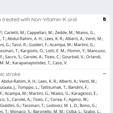
on treated with Non-Vitamin-K oral
P.; Carletti, M.; Cappellari, M.; Zedde, M.; Ntaios, G.;
 T.; Abdul-Rahim, A. H.; Lees, K. R.; Alberti, A.; Venti, M.;
i, G.; Tassi, R.; Guideri, F.; Acampa, M.; Martini, G.;
Tassinari, T.; Kargiotis, O.; Lotti, E. M.; Flomin, Y.; Mancuso,
F.; Sacco, S.; Carolei, A.; Tiseo, C.; Gourbali, V.; Orlandi,
, M. M.; Karapanayiotides, T.; Caso, V.
mic stroke
; Abdul-Rahim, A. H.; Lees, K. R.; Alberti, A.; Venti, M.;
Putaala, J.; Tomppo, L.; Tatlisumak, T.; Bandini, F.;
, F.; Acampa, M.; Martini, G.; Ntaios, G.; Karagkiozi, E.;
o, S.; Carolei, A.; Tiseo, C.; Corea, F.; Ageno, W.;
ialdini, G.; Tassinari, T.; Lodovici, M. L. D.; Bono, G.;
des, T.; Monaco, S.; Baronello, M. M.; Csiba, L.; Szabo, L.;