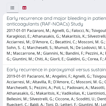
Early recurrence and major bleeding in patient
anticoagulants (RAF-NOACs) Study
2017-01-01 Paciaroni, M.; Agnelli, G.; Falocci, N.; Tsivgouli
Karagkiozi, E.; Athanasakis, G.; Makaritsis, K.; Silvestrelli,
Acciarresi, M.; D'Amore, C.; Becattini, C.; Mosconi, M. G.; C
Sohn, S. -I.; Marcheselli, S.; Mumoli, N.; De Lodovici, M. L.; 
M.; Maccarrone, M.; Giannini, N.; Bandini, F.; Pezzini, A.; Pol
G.; Giuntini, M.; Chiti, A.; Giorli, E.; Gialdini, G.; Corea,
Early recurrence in paroxysmal versus sustained
2019-01-01 Paciaroni, M.; Angelini, F.; Agnelli, G.; Tsivgoulis
Acciarresi, M.; Altavilla, R.; D'Amore, C.; Mosconi, M. G.; Cim
Marcheselli, S.; Pezzini, A.; Poli, L.; Padovani, A.; Masotti,
Athanasakis, G.; Makaritsis, K.; Vadikolias, K.; Liantinioti,
Bellesini, M.; Silvestrelli, G.; Ciccone, A.; Scoditti, U.; De
Rueckert, C.; Baldi, A.; Toni, D.; Letteri, F.; Giuntini, M.; 