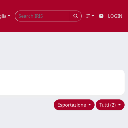
glia
IT
LOGIN
Esportazione
Tutti (2)