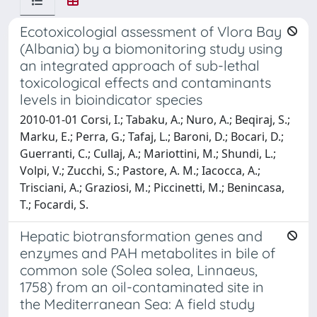
Ecotoxicologial assessment of Vlora Bay
(Albania) by a biomonitoring study using
an integrated approach of sub-lethal
toxicological effects and contaminants
levels in bioindicator species
2010-01-01 Corsi, I.; Tabaku, A.; Nuro, A.; Beqiraj, S.;
Marku, E.; Perra, G.; Tafaj, L.; Baroni, D.; Bocari, D.;
Guerranti, C.; Cullaj, A.; Mariottini, M.; Shundi, L.;
Volpi, V.; Zucchi, S.; Pastore, A. M.; Iacocca, A.;
Trisciani, A.; Graziosi, M.; Piccinetti, M.; Benincasa,
T.; Focardi, S.
Hepatic biotransformation genes and
enzymes and PAH metabolites in bile of
common sole (Solea solea, Linnaeus,
1758) from an oil-contaminated site in
the Mediterranean Sea: A field study