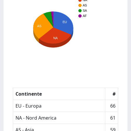
NA
AS
SA
AF
EU
AS
NA
Continente
#
EU - Europa
66
NA - Nord America
61
AS - Asia
59