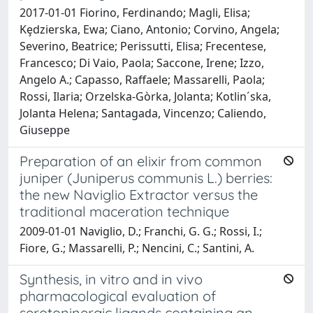
2017-01-01 Fiorino, Ferdinando; Magli, Elisa;
Kȩdzierska, Ewa; Ciano, Antonio; Corvino, Angela;
Severino, Beatrice; Perissutti, Elisa; Frecentese,
Francesco; Di Vaio, Paola; Saccone, Irene; Izzo,
Angelo A.; Capasso, Raffaele; Massarelli, Paola;
Rossi, Ilaria; Orzelska-Gòrka, Jolanta; Kotlin´ska,
Jolanta Helena; Santagada, Vincenzo; Caliendo,
Giuseppe
Preparation of an elixir from common
juniper (Juniperus communis L.) berries:
the new Naviglio Extractor versus the
traditional maceration technique
2009-01-01 Naviglio, D.; Franchi, G. G.; Rossi, I.;
Fiore, G.; Massarelli, P.; Nencini, C.; Santini, A.
Synthesis, in vitro and in vivo
pharmacological evaluation of
serotoninergic ligands containing an