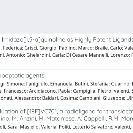
of Imidazo[1,5-a]quinoline as Highly Potent Ligan
, Federica; Grisci, Giorgio; Paolino, Marco; Braile, Carlo; Va
i, Antonio; Ghelardini, Carla; Di Cesare Mannelli, Lorenzo; F
apoptotic agents
, Simone; Fanigliulo, Emanuela; Butini, Stefania; Guarino, E
 Francesco; Arcidiacono, Paola; Campiglia, Pietro; Valenti, 
; Donati, Alessandro; Baldari, Cosima; Campiani, Giuseppe; Ul
tion of [18F]VC701, a radioligand for translocator 
 Paolino, M. Anzini, M. Matarrese, A. Cappelli, R.M. Mo
li, Sara; Masiello, Valeria; Politi, Letterio Salvatore; Valent