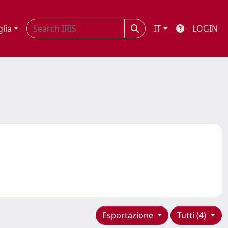
glia
IT
LOGIN
Esportazione
Tutti (4)