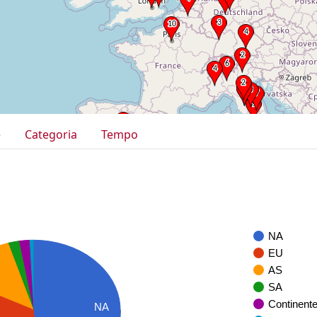
e
Categoria
Tempo
NA
EU
AS
SA
Continent
NA