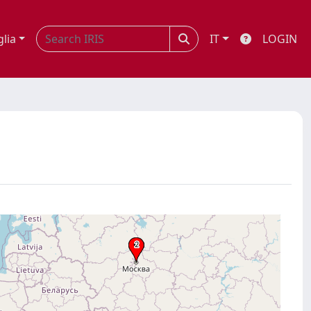
glia
IT
LOGIN