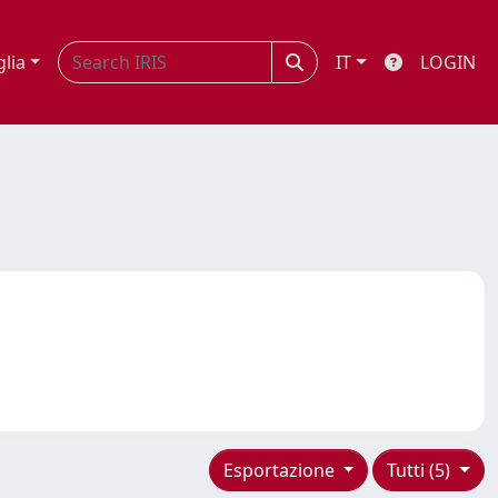
glia
IT
LOGIN
Esportazione
Tutti (5)