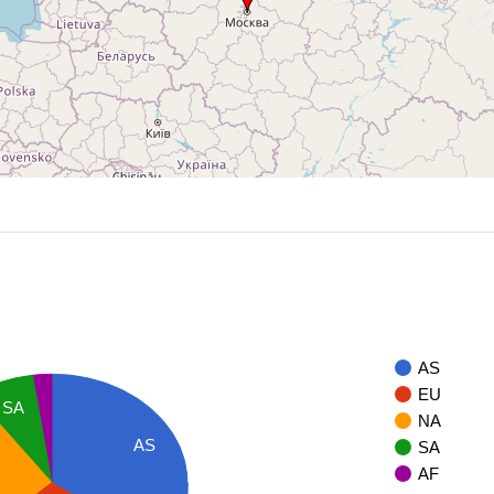
AS
EU
SA
NA
AS
SA
AF