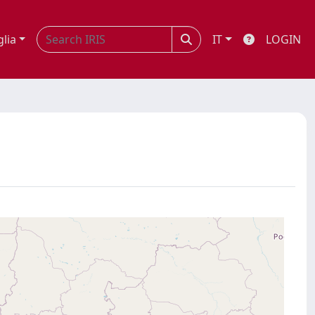
glia
IT
LOGIN