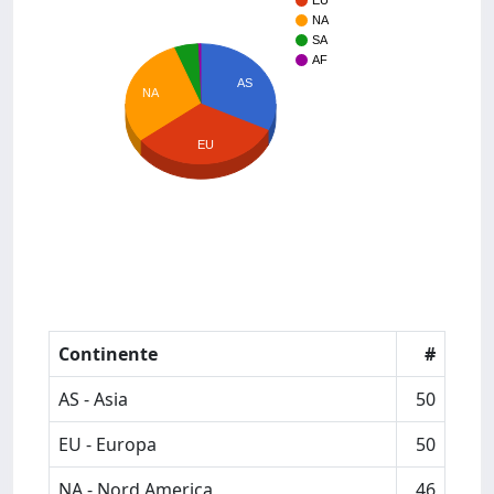
EU
NA
SA
AF
AS
NA
EU
Continente
#
AS - Asia
50
EU - Europa
50
NA - Nord America
46