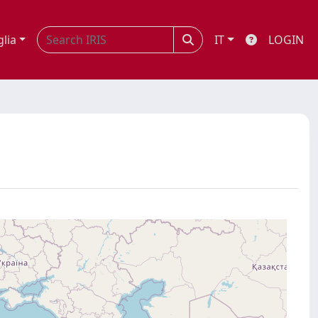
glia
IT
LOGIN