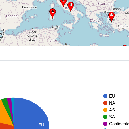
EU
NA
AS
SA
Continent
EU