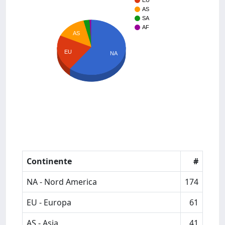
EU
AS
SA
AF
AS
EU
NA
Continente
#
NA - Nord America
174
EU - Europa
61
AS - Asia
41